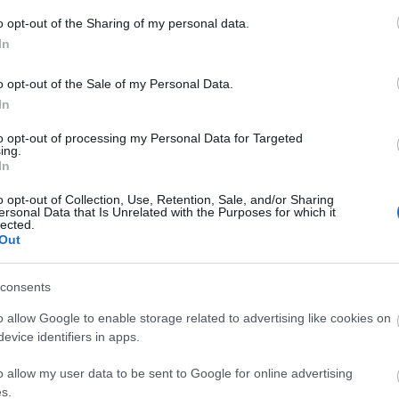
osztálykirándulós buszozás során. Így nem
o opt-out of the Sharing of my personal data.
kihagytam az életemből. Kipróbálhattam sokféle 
In
Gazdagság.
o opt-out of the Sale of my Personal Data.
In
Azt hiszem gazdagságot adtak a könyvek. L
gazdagnak éreztem magam, mintha valamiből n
to opt-out of processing my Personal Data for Targeted
ing.
In
És még mindig furcsa nekem az, ha új embere
elkezd bennem motoszkálni az az érzés, hogy
o opt-out of Collection, Use, Retention, Sale, and/or Sharing
ersonal Data that Is Unrelated with the Purposes for which it
És olyankor csend van, meg hirtelen úgy ér
lected.
Out
terében, és én fulladok, aztán fogok egy könyve
falom a sorokat, életeket húzok magamra, érzése
consents
Van, akiknek ez furcsa, mások már ismernek, m
o allow Google to enable storage related to advertising like cookies on
vagy azt hiszik különcködöm, magamnak való v
evice identifiers in apps.
Pedig az az igazság, hogy a könyv véd is. Min
o allow my user data to be sent to Google for online advertising
mentségem van a beszélgetés alól. Mintha
s.