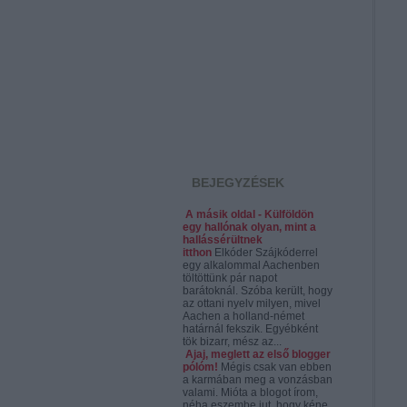
BEJEGYZÉSEK
A másik oldal - Külföldön
egy hallónak olyan, mint a
hallássérültnek
itthon
Elkóder Szájkóderrel
egy alkalommal Aachenben
töltöttünk pár napot
barátoknál. Szóba került, hogy
az ottani nyelv milyen, mivel
Aachen a holland-német
határnál fekszik. Egyébként
tök bizarr, mész az...
Ajaj, meglett az első blogger
pólóm!
Mégis csak van ebben
a karmában meg a vonzásban
valami. Mióta a blogot írom,
néha eszembe jut, hogy kéne