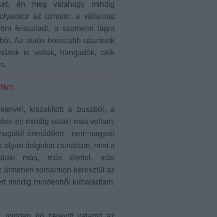
eket, én meg valahogy mindig
olyankor az izmaim: a vállaimat
öm felszaladt, a szemeim tágra
zből. Az autós hosszabb utazások
mások is voltak, hangadók, akik
s.
stam.
teivel, kiszakított a buszból, a
nkor én mindig valaki más voltam,
 magától értetődően - nem nagyon
s olyan dolgokat csináltam, mint a
alaki más, más élettel, más
z átmeneti sorsaimon keresztül az
ert mindig mindenből kimaradtam,
 minden író belevitt valamit az