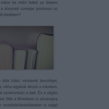
ikor és miért lettek az életem
is a könyvek szerepe pontosan az
lt életében?
 ülök hátul, mindenki beszélget,
, néha egyikük átnyúl a másikon,
val szinkronban a dalt. És a végén
rt. Már a filmekben is sóvárogva
z osztálykirándulásokon is sajgó