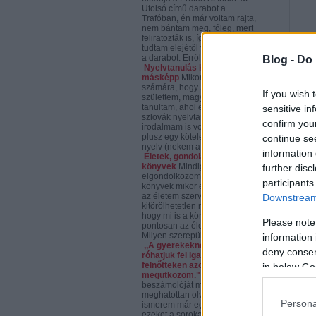
Utolsó című darabot a
Trafóban, én már voltam rajta,
nem bántam meg, főleg, mert
feliratozták is, így végre
tudtam elejétől végéig követni
a darabot. Erről...
Blog -
Do 
Nyelvtanulás kicsit
másképp
Mikor kiderül mások
számára, hogy Szlovákiában
If you wish 
születtem, magyar iskolában
tanultam, ahol emellett
sensitive in
szlovák nyelvtanom és
confirm you
irodalmam is volt napi szinten,
plusz egy kötelező idegen
continue se
nyelv (nekem a...
information 
Életek, gondolatok,
könyvek
Mindig
further disc
elgondolkozom azon, hogy a
participants
könyvek mikor és miért lettek
az életem szerves,
Downstream 
kitörölhetetlen részei. Meg
hogy mi is a könyvek szerepe
Please note
pontosan az életemben.
Milyen szerepük lehet egy...
information 
,,A gyerekeknek ezt nem is
deny consent
róhatjuk fel igazán, a
felnőtteken azonban néha
in below Go
megütközöm."
*Anna
beszámolóját még én is
meghatottan olvastam, pedig
Persona
ismerem már egy ideje. De
ezeket a sorokat olvasva