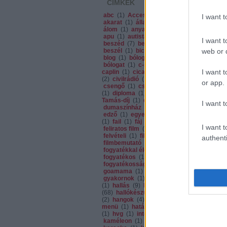
CÍMKÉK
abc
(
1
)
Acces Glasses
(
1
)
I want 
akarat
(
1
)
államvizsga
(
1
)
álom
(
1
)
anya
(
1
)
apa
(
1
)
apu
(
1
)
autista
(
1
)
autó
(
2
)
I want t
beszéd
(
7
)
beszédhiba
(
1
)
beszél
(
1
)
bicikli
(
1
)
bízz
(
1
)
web or d
blog
(
1
)
bólogass
(
1
)
bólogat
(
1
)
c-sz
(
1
)
charlie
I want t
caplin
(
1
)
cica
(
1
)
cinizmus
(
2
)
civilrádió
(
1
)
csend
(
1
)
or app.
csengő
(
1
)
csoda
(
2
)
csoki
(
1
)
diploma
(
1
)
Dr. Szegő
Tamás-díj
(
1
)
dráma
(
1
)
I want t
dumaszínház
(
1
)
edzés
(
1
)
edző
(
1
)
egyedül
(
1
)
éhbér
(
1
)
fail
(
1
)
fáj
(
1
)
felirat
(
1
)
I want t
feliratos film
(
1
)
felnőttek
(
1
)
felvételi
(
1
)
film
(
2
)
authenti
filmbemutató
(
1
)
fizetés
(
1
)
fogyatékkal élő
(
1
)
fogyatékos
(
1
)
fogyatékosság
(
1
)
füles
(
1
)
goamama
(
1
)
gonosz
(
1
)
gyakornok
(
1
)
hajtás pajtás
(
1
)
hallás
(
9
)
hallássérült
(
68
)
hallókészülék
(
9
)
hang
(
2
)
hangok
(
4
)
hapy meal
menü
(
1
)
határok
(
1
)
humor
(
1
)
hvg
(
1
)
integrált
(
1
)
kaméleon
(
1
)
karácsony
(
1
)