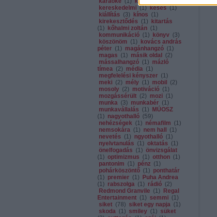
karaoke
(
1
)
kávé
(
1
)
kereskedelmi
(
1
)
késés
(
1
)
kiállítás
(
3
)
kínos
(
1
)
kirekesztődés
(
1
)
kitartás
(
1
)
kőhalmi zoltán
(
1
)
kommunikáció
(
1
)
könyv
(
3
)
köszönöm
(
1
)
kovács andrás
péter
(
1
)
magánhangzó
(
1
)
magas
(
1
)
másik oldal
(
2
)
mássalhangzó
(
1
)
mázló
tímea
(
2
)
média
(
1
)
megfelelési kényszer
(
1
)
meki
(
2
)
mély
(
1
)
mobil
(
2
)
mosoly
(
2
)
motiváció
(
1
)
mozgássérült
(
2
)
mozi
(
1
)
munka
(
3
)
munkabér
(
1
)
munkavállalás
(
1
)
MÚOSZ
(
1
)
nagyothalló
(
59
)
nehézségek
(
1
)
némafilm
(
1
)
nemsokára
(
1
)
nem hall
(
1
)
nevetés
(
1
)
ngyothalló
(
1
)
nyelvtanulás
(
1
)
oktatás
(
1
)
önelfogadás
(
1
)
önvizsgálat
(
1
)
optimizmus
(
1
)
otthon
(
1
)
pantonim
(
1
)
pénz
(
1
)
pohárköszöntő
(
1
)
ponthatár
(
1
)
premier
(
1
)
Puha Andrea
(
1
)
rabszolga
(
1
)
rádió
(
2
)
Redmond Granvile
(
1
)
Regal
Entertainment
(
1
)
semmi
(
1
)
siket
(
78
)
siket egy napja
(
1
)
skoda
(
1
)
smiley
(
1
)
süket