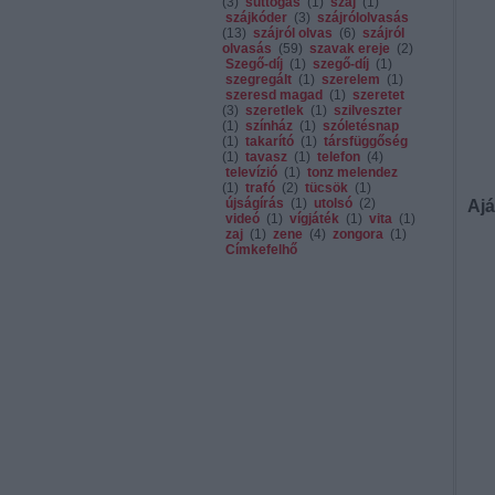
(
3
)
suttogás
(
1
)
száj
(
1
)
szájkóder
(
3
)
szájrólolvasás
(
13
)
szájról olvas
(
6
)
szájról
olvasás
(
59
)
szavak ereje
(
2
)
Szegő-díj
(
1
)
szegő-díj
(
1
)
szegregált
(
1
)
szerelem
(
1
)
szeresd magad
(
1
)
szeretet
(
3
)
szeretlek
(
1
)
szilveszter
(
1
)
színház
(
1
)
szóletésnap
(
1
)
takarító
(
1
)
társfüggőség
(
1
)
tavasz
(
1
)
telefon
(
4
)
televízió
(
1
)
tonz melendez
(
1
)
trafó
(
2
)
tücsök
(
1
)
újságírás
(
1
)
utolsó
(
2
)
Ajá
videó
(
1
)
vígjáték
(
1
)
vita
(
1
)
zaj
(
1
)
zene
(
4
)
zongora
(
1
)
Címkefelhő