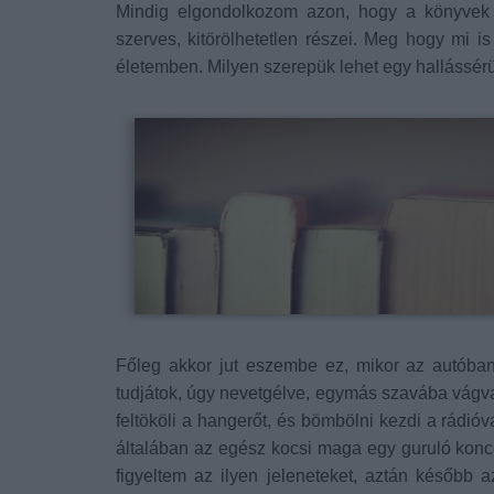
Mindig elgondolkozom azon, hogy a könyvek m
szerves, kitörölhetetlen részei. Meg hogy mi 
életemben. Milyen szerepük lehet egy hallássérü
Főleg akkor jut eszembe ez, mikor az autóban
tudjátok, úgy nevetgélve, egymás szavába vágva
feltököli a hangerőt, és bömbölni kezdi a rádió
általában az egész kocsi maga egy guruló konce
figyeltem az ilyen jeleneteket, aztán később a