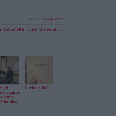
SZERZŐ:
SZÁJLÁNY
hallássérült
szájrólolvasás
Szegő
Kirekesztődés
 újságírói
 kapott a
kóder blog