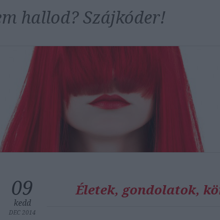
m hallod? Szájkóder!
09
Életek, gondolatok, k
kedd
DEC 2014