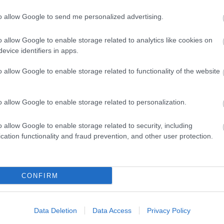
kezemben, felszólítaná a környezetemet arra, ho
to allow Google to send me personalized advertising.
amit nem illik megzavarni. És nem szólnak ho
elpazarolt energiák a koncentrálásra és bes
o allow Google to enable storage related to analytics like cookies on
másik elöl, miért nevetnek, meg úgy csinálni, mi
evice identifiers in apps.
Majdnem olyan, mintha egy másik csapattal ü
o allow Google to enable storage related to functionality of the website
akikkel éppen azonosulok az adott könyvben.
Nem vagyok egyedül.
o allow Google to enable storage related to personalization.
o allow Google to enable storage related to security, including
cation functionality and fraud prevention, and other user protection.
CONFIRM
Data Deletion
Data Access
Privacy Policy