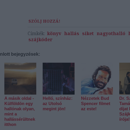
SZÓLJ HOZZÁ!
Címkék:
könyv
hallás
siket
nagyothalló
szájkóder
nlott bejegyzések:
A másik oldal -
Helló, színház:
Nézzetek Bud
Dr. 
Külföldön egy
az Utolsó
Spencer filmet
Tamás
hallónak olyan,
megint jön!
az este!
díjat
mint a
Száj
hallássérültnek
írója!
itthon