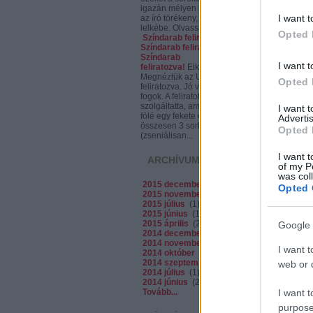
igazán mélyen bele lehet látni
I want t
az író törékeny, ám mégis erős
lelkébe. Olvassátok,...
Opted 
Színdarab feliratozva.
Színdarab feliratozva?
Színdarab
I want t
feliratozva!
Elkóder:
Megnéztük az Utolsót,
Opted 
feliratozva. Jó volt. Spoilerezni
fogok. A feliratot egy projektor
szolgáltatta, ami a színpad
I want 
fölé egy fekete csíkra vetített,
Advertis
összesen 3 sorban
Opted 
(zseniálisan...
I want t
ARCHÍVUM
of my P
was col
2015 december
(
1
)
Opted 
2015 november
(
1
)
2015 július
(
1
)
2015 június
(
1
)
2015 április
(
2
)
Google 
2014 december
(
2
)
2014 november
(
2
)
I want t
2014 október
(
7
)
2014 szeptember
(
5
)
web or d
2014 július
(
1
)
2014 június
(
2
)
Tovább
...
I want t
purpose