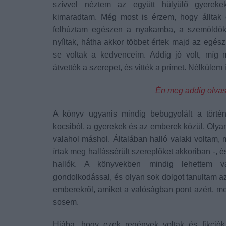
szívvel néztem az együtt hülyülő gyerek
kimaradtam. Még most is érzem, hogy álltak 
felhúztam egészen a nyakamba, a szemöldök
nyíltak, hátha akkor többet értek majd az egés
se voltak a kedvenceim. Addig jó volt, míg 
átvették a szerepet, és vitték a prímet. Nélkülem i
Én meg addig olva
A könyv ugyanis mindig bebugyolált a történe
kocsiból, a gyerekek és az emberek közül. Olya
valahol máshol. Általában halló valaki voltam,
írtak meg hallássérült szereplőket akkoriban -, é
hallók. A könyvekben mindig lehettem v
gondolkodással, és olyan sok dolgot tanultam a
emberekről, amiket a valóságban pont azért, m
sosem.
Hiába, hogy ezek regények voltak és fikciók,