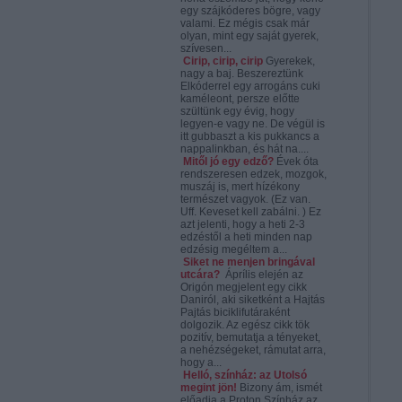
egy szájkóderes bögre, vagy
valami. Ez mégis csak már
olyan, mint egy saját gyerek,
szívesen...
Cirip, cirip, cirip
Gyerekek,
nagy a baj. Beszereztünk
Elkóderrel egy arrogáns cuki
kaméleont, persze előtte
szültünk egy évig, hogy
legyen-e vagy ne. De végül is
itt gubbaszt a kis pukkancs a
nappalinkban, és hát na....
Mitől jó egy edző?
Évek óta
rendszeresen edzek, mozgok,
muszáj is, mert hízékony
természet vagyok. (Ez van.
Uff. Keveset kell zabálni. ) Ez
azt jelenti, hogy a heti 2-3
edzéstől a heti minden nap
edzésig megéltem a...
Siket ne menjen bringával
utcára?
Áprílis elején az
Origón megjelent egy cikk
Daniról, aki siketként a Hajtás
Pajtás biciklifutáraként
dolgozik. Az egész cikk tök
pozitív, bemutatja a tényeket,
a nehézségeket, rámutat arra,
hogy a...
Helló, színház: az Utolsó
megint jön!
Bizony ám, ismét
előadja a Proton Színház az