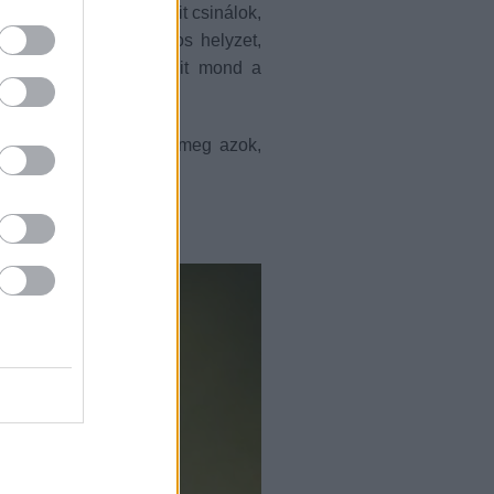
gy most valami olyasmit csinálok,
zzám. Nincs több kínos helyzet,
zédmegértésre, hogy mit mond a
ntha mindent értenék.
lnék a kocsiban. Én, meg azok,