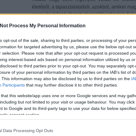
életéből, a tapasztalataiból, azokból, amiket mag
maga és mások életeit, rácsodálkozásokat, felis
Vagyis valóságot.
Not Process My Personal Information
Talán azért lettem ennyire empatikus.
to opt-out of the sale, sharing to third parties, or processing of your per
formation for targeted advertising by us, please use the below opt-out s
Meg megértő, pacifista, és ezért volt az, hogy 
r selection. Please note that after your opt-out request is processed y
egy embert, még akkor is, ha nem épp a normák
eing interest-based ads based on personal information utilized by us or
valami olyat tesz, amiért mindenki utálja. Sose 
disclosed to third parties prior to your opt-out. You may separately opt-
nagyjából értettem a másik fél indítékait is, még
losure of your personal information by third parties on the IAB’s list of
. This information may also be disclosed by us to third parties on the
IA
Participants
that may further disclose it to other third parties.
A regények alakjainak sorsai az életben is ille
imádtam a könyveket azért, mert pótolták az é
 that this website/app uses one or more Google services and may gath
talán még többet is adtak. Voltak olyan könyvek
including but not limited to your visit or usage behaviour. You may click 
 to Google and its third-party tags to use your data for below specifi
ami után melankolikusan tébláboltam, más
ogle consent section.
nevetéstől, és átjárt a derű. Bele tudtam bújni
érezni azt, amit ők. És pont ezért a körülöttem
l Data Processing Opt Outs
bújni, és legalább a könyvekből át tudtam élni, 