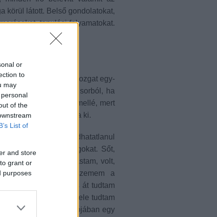
a körül látott. Belső gondolatokat,
meréseket, tanulási folyamatokat.
sonal or
ection to
mindig megértettem, mi mozgat egy-
ou may
at követi, ha kilóg a sorból, ha
 personal
álltam csak egy valaki mellé, mert
out of the
 akkor is, ha nem mondta ki.
 downstream
B’s List of
ttek valakire. És elmondhatatlanul
letemből kimaradó dolgokat. Sőt,
er and store
, amelyeket sírva olvastam, volt,
to grant or
ed purposes
ok után csillogott a szemem a
 a szereplők bőrébe, és át tudtam
 élő emberek bőrébe is bele tudtam
hogy mi is zajlik le valójában egy