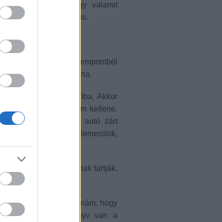
 éreztem annyira, hogy valamit
más érzést és élményt is.
egalábbis bizonyos szempontból
agyon sokat kaptam volna.
kkel kerülök egy autóba. Akkor
 nekem most beszélnem kellene.
zem feszültség nő az autó zárt
t és olvasni kezdek. Belemerülök,
ket, tulajdonságokat.
egint mások bunkóságnak tartják,
agyok.
tha mikor olvasnék, tudnám, hogy
 az a tény, hogy könyv van a