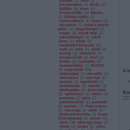
karaoke
(
1
)
kávé
(
1
)
kereskedelmi
(
1
)
késés
(
1
)
kiállítás
(
3
)
kínos
(
1
)
kirekesztődés
(
1
)
kitartás
(
1
)
kőhalmi zoltán
(
1
)
kommunikáció
(
1
)
könyv
(
3
)
köszönöm
(
1
)
kovács andrás
péter
(
1
)
magánhangzó
(
1
)
magas
(
1
)
másik oldal
(
2
)
mássalhangzó
(
1
)
mázló
tímea
(
2
)
média
(
1
)
megfelelési kényszer
(
1
)
meki
(
2
)
mély
(
1
)
mobil
(
2
)
mosoly
(
2
)
motiváció
(
1
)
mozgássérült
(
2
)
mozi
(
1
)
munka
(
3
)
munkabér
(
1
)
munkavállalás
(
1
)
MÚOSZ
(
1
)
nagyothalló
(
59
)
A b
nehézségek
(
1
)
némafilm
(
1
)
nemsokára
(
1
)
nem hall
(
1
)
nevetés
(
1
)
ngyothalló
(
1
)
nyelvtanulás
(
1
)
oktatás
(
1
)
önelfogadás
(
1
)
önvizsgálat
Ko
(
1
)
optimizmus
(
1
)
otthon
(
1
)
A hozz
pantonim
(
1
)
pénz
(
1
)
esetén 
pohárköszöntő
(
1
)
ponthatár
(
1
)
premier
(
1
)
Puha Andrea
(
1
)
rabszolga
(
1
)
rádió
(
2
)
Redmond Granvile
(
1
)
Regal
Entertainment
(
1
)
semmi
(
1
)
siket
(
78
)
siket egy napja
(
1
)
skoda
(
1
)
smiley
(
1
)
süket