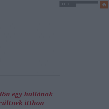
ldön egy hallónak
rültnek itthon