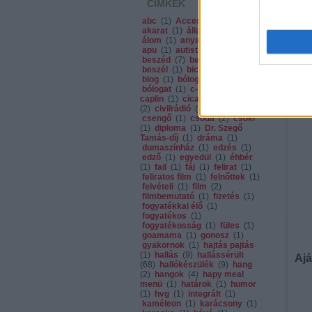
CÍMKÉK
abc
(
1
)
Acces Glasses
(
1
)
akarat
(
1
)
államvizsga
(
1
)
álom
(
1
)
anya
(
1
)
apa
(
1
)
apu
(
1
)
autista
(
1
)
autó
(
2
)
beszéd
(
7
)
beszédhiba
(
1
)
beszél
(
1
)
bicikli
(
1
)
bízz
(
1
)
blog
(
1
)
bólogass
(
1
)
bólogat
(
1
)
c-sz
(
1
)
charlie
caplin
(
1
)
cica
(
1
)
cinizmus
(
2
)
civilrádió
(
1
)
csend
(
1
)
csengő
(
1
)
csoda
(
2
)
csoki
(
1
)
diploma
(
1
)
Dr. Szegő
Tamás-díj
(
1
)
dráma
(
1
)
dumaszínház
(
1
)
edzés
(
1
)
edző
(
1
)
egyedül
(
1
)
éhbér
(
1
)
fail
(
1
)
fáj
(
1
)
felirat
(
1
)
feliratos film
(
1
)
felnőttek
(
1
)
felvételi
(
1
)
film
(
2
)
filmbemutató
(
1
)
fizetés
(
1
)
fogyatékkal élő
(
1
)
fogyatékos
(
1
)
fogyatékosság
(
1
)
füles
(
1
)
goamama
(
1
)
gonosz
(
1
)
gyakornok
(
1
)
hajtás pajtás
(
1
)
hallás
(
9
)
hallássérült
Ajá
(
68
)
hallókészülék
(
9
)
hang
(
2
)
hangok
(
4
)
hapy meal
menü
(
1
)
határok
(
1
)
humor
(
1
)
hvg
(
1
)
integrált
(
1
)
kaméleon
(
1
)
karácsony
(
1
)