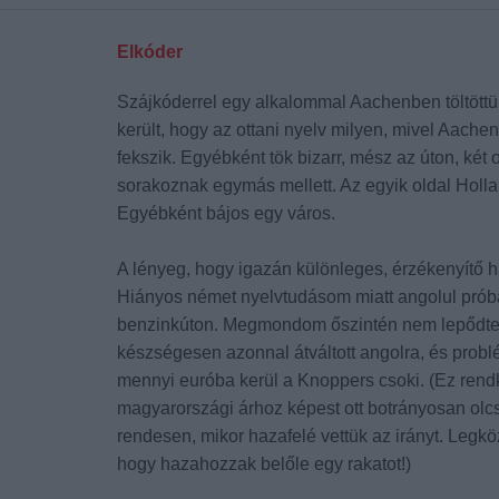
Elkóder
Szájkóderrel egy alkalommal Aachenben töltöttü
került, hogy az ottani nyelv milyen, mivel Aache
fekszik. Egyébként tök bizarr, mész az úton, két 
sorakoznak egymás mellett. Az egyik oldal Holl
Egyébként bájos egy város.
A lényeg, hogy igazán különleges, érzékenyítő 
Hiányos német nyelvtudásom miatt angolul prób
benzinkúton. Megmondom őszintén nem lepődt
készségesen azonnal átváltott angolra, és problé
mennyi euróba kerül a Knoppers csoki. (Ez rendk
magyarországi árhoz képest ott botrányosan olc
rendesen, mikor hazafelé vettük az irányt. Legk
hogy hazahozzak belőle egy rakatot!)