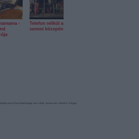
amama -
Telefon nélkül a
end
semmi közepén
zója
etője semmilyen felelősséget nem vállal, azokat nem ellenőrzi. Kifogás