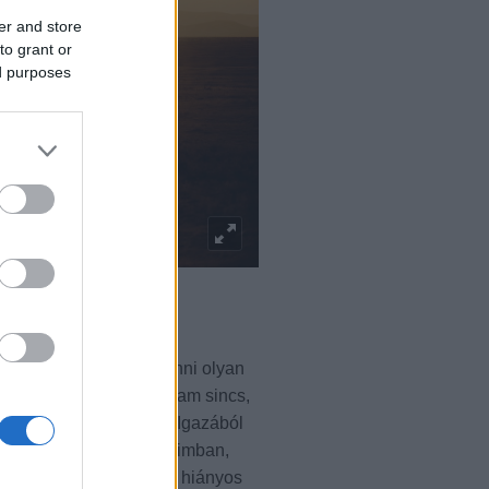
er and store
to grant or
ed purposes
alán Németországban lenni olyan
vitelre, miközben fogalmam sincs,
 fahéjjal, kakaóporral? Igazából
a bizonytalanság a napjaimban,
rbálisan, mint hallóként hiányos