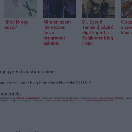
Mitől jó egy
Minden szem
Dr. Szegő
Goam
edző?
ide nézzen,
Tamás újságírói
a cs
fasza
díjat kapott a
kávé
programot
Szájkóder blog
ajánlok!
írója!
ejegyzés trackback címe:
https://szajkoder.blog.hu/api/trackback/id/8011813
mmentek:
ászólások a
vonatkozó jogszabályok
értelmében felhasználói tartalomnak minősülnek, értük a
szolgáltatás technikai
üzemelt
forduljon a blog szerkesztőjéhez. Részletek a
Felhasználási feltételekben
és az
adatvédelmi tájékoztatóban
.