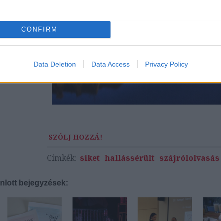
CONFIRM
Data Deletion
Data Access
Privacy Policy
SZÓLJ HOZZÁ!
Címkék:
siket
hallássérült
szájrólolvasás
nlott bejegyzések: