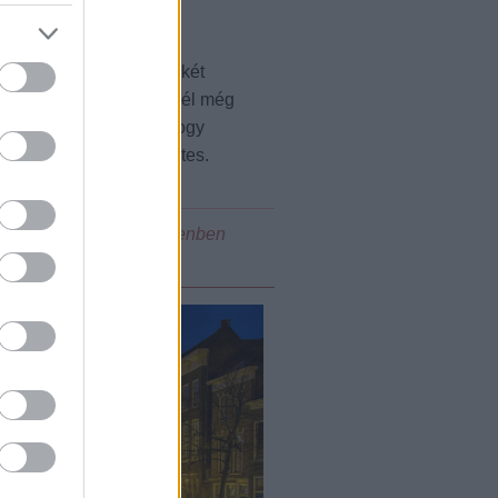
lkül megérteted magad két
zi bobon, és mikor mennél még
tusodból, mimikádból, hogy
l értetődő, és természetes.
n érzés, hogy a vadidegenben
hon.