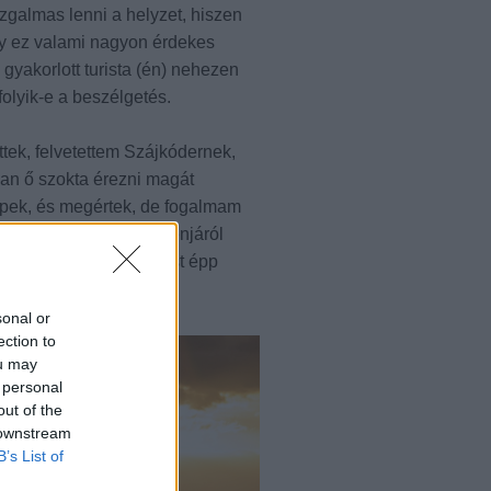
zgalmas lenni a helyzet, hiszen
ogy ez valami nagyon érdekes
yakorlott turista (én) nehezen
olyik-e a beszélgetés.
tek, felvetettem Szájkódernek,
n ő szokta érezni magát
ípek, és megértek, de fogalmam
 a vicces beszólások poénjáról
ok értetlenül, hogy most épp
ocsmába?
sonal or
ection to
ou may
 personal
out of the
 downstream
B’s List of