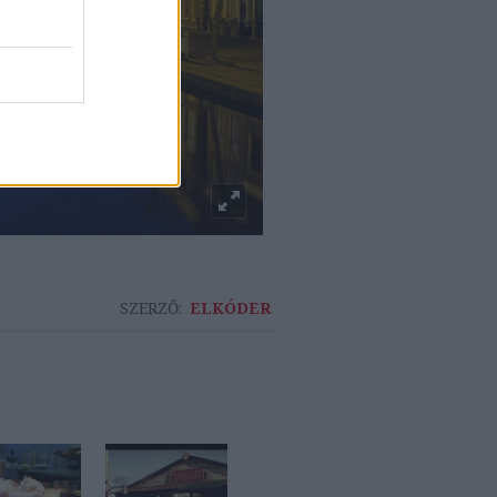
SZERZŐ:
ELKÓDER