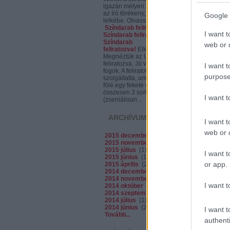
igazán mélyen bele lehet látni
az író törékeny, ám mégis erős
Google 
lelkébe. Olvassátok,...
Színdarab feliratozva.
I want t
Színdarab feliratozva?
Színdarab
web or d
feliratozva!
Elkóder:
Megnéztük az Utolsót,
feliratozva. Jó volt. Spoilerezni
I want t
fogok. A feliratot egy projektor
purpose
szolgáltatta, ami a színpad
fölé egy fekete csíkra vetített,
összesen 3 sorban
I want 
(zseniálisan...
ARCHÍVUM
I want t
web or d
2015 december
(
1
)
2015 november
(
1
)
2015 július
(
1
)
I want t
2015 június
(
1
)
or app.
2015 április
(
2
)
2014 december
(
2
)
2014 november
(
2
)
I want t
2014 október
(
7
)
2014 szeptember
(
5
)
2014 július
(
1
)
2014 június
(
2
)
I want t
Tovább
...
authenti