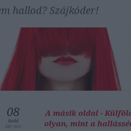
m hallod? Szájkóder!
08
A másik oldal - Külfö
kedd
olyan, mint a hallássé
DEC 2015