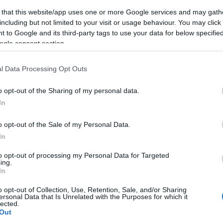
 that this website/app uses one or more Google services and may gath
including but not limited to your visit or usage behaviour. You may click 
 to Google and its third-party tags to use your data for below specifi
ogle consent section.
l Data Processing Opt Outs
o opt-out of the Sharing of my personal data.
In
o opt-out of the Sale of my Personal Data.
In
Szájkóder
to opt-out of processing my Personal Data for Targeted
ing.
Minden napom ilyen. Hollandiában, sőt, egyált
In
volt, mint a Blahán lévő CBA-ban kávét kérni el
o opt-out of Collection, Use, Retention, Sale, and/or Sharing
kérdezte-e már az eladó, hogy cukorral, hánnyal,
ersonal Data that Is Unrelated with the Purposes for which it
lected.
mindegy, hol vagyok, mindig lesz egy ilyen fajt
Out
mert szájról olvasva az anyanyelvem is olyan ve