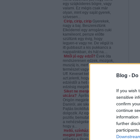
egy szájkóderes bögre, vagy
valami. Ez mégis csak már
olyan, mint egy saját gyerek,
szívesen...
Cirip, cirip, cirip
Gyerekek,
nagy a baj. Beszereztünk
Elkóderrel egy arrogáns cuki
kaméleont, persze előtte
szültünk egy évig, hogy
legyen-e vagy ne. De végül is
itt gubbaszt a kis pukkancs a
nappalinkban, és hát na....
Mitől jó egy edző?
Évek óta
rendszeresen edzek, mozgok,
muszáj is, mert hízékony
természet vagyok. (Ez van.
Uff. Keveset kell zabálni. ) Ez
Blog -
Do 
azt jelenti, hogy a heti 2-3
edzéstől a heti minden nap
edzésig megéltem a...
If you wish 
Siket ne menjen bringával
utcára?
Áprílis elején az
sensitive in
Origón megjelent egy cikk
confirm you
Daniról, aki siketként a Hajtás
Pajtás biciklifutáraként
continue se
dolgozik. Az egész cikk tök
information 
pozitív, bemutatja a tényeket,
a nehézségeket, rámutat arra,
further disc
hogy a...
participants
Helló, színház: az Utolsó
megint jön!
Bizony ám, ismét
Downstream 
előadja a Proton Színház az