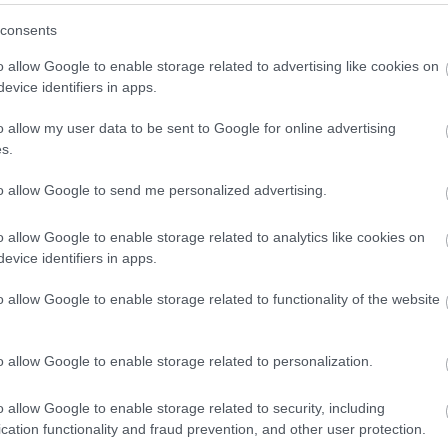
nyelvtudással Hollandiába kerülni.
consents
Megvan azért a szépsége és előnye is. Gond né
o allow Google to enable storage related to advertising like cookies on
evice identifiers in apps.
kislánnyal, hogy engedjenek csúszni egyet a ví
egyet, akkor is simán értik a mosolyodból, gesz
o allow my user data to be sent to Google for online advertising
indítsanak el még egyszer. És ez annyira magátó
s.
to allow Google to send me personalized advertising.
A világ legtermészetesebb dolga. Valami olya
élni sem lenne végülis sokkal másabb, mint itt
o allow Google to enable storage related to analytics like cookies on
evice identifiers in apps.
o allow Google to enable storage related to functionality of the website
o allow Google to enable storage related to personalization.
o allow Google to enable storage related to security, including
cation functionality and fraud prevention, and other user protection.