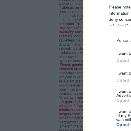
Utolsó című darabot a
Please note
Trafóban, én már voltam rajta,
nem bántam meg, főleg, mert
information 
feliratozták is, így végre
deny consent
tudtam elejétől végéig követni
a darabot. Erről...
in below Go
Nyelvtanulás kicsit
másképp
Mikor kiderül mások
számára, hogy Szlovákiában
Persona
születtem, magyar iskolában
tanultam, ahol emellett
szlovák nyelvtanom és
irodalmam is volt napi szinten,
I want t
plusz egy kötelező idegen
Opted 
nyelv (nekem a...
Életek, gondolatok,
könyvek
Mindig
I want t
elgondolkozom azon, hogy a
könyvek mikor és miért lettek
Opted 
az életem szerves,
kitörölhetetlen részei. Meg
hogy mi is a könyvek szerepe
I want 
pontosan az életemben.
Advertis
Milyen szerepük lehet egy...
Opted 
,,A gyerekeknek ezt nem is
róhatjuk fel igazán, a
felnőtteken azonban néha
I want t
megütközöm."
*Anna
of my P
beszámolóját még én is
was col
meghatottan olvastam, pedig
Opted 
ismerem már egy ideje. De
ezeket a sorokat olvasva