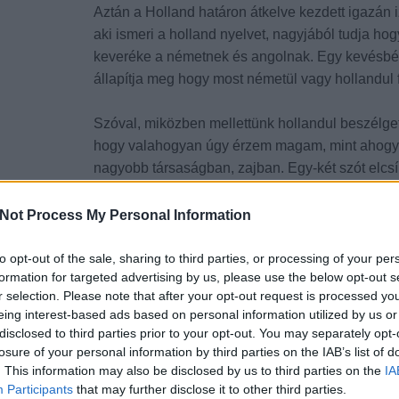
Aztán a Holland határon átkelve kezdett igazán i
aki ismeri a holland nyelvet, nagyjából tudja h
keveréke a németnek és angolnak. Egy kevésbé g
állapítja meg hogy most németül vagy hollandul f
Szóval, miközben mellettünk hollandul beszélget
hogy valahogyan úgy érzem magam, mint ahogya
nagyobb társaságban, zajban. Egy-két szót elcs
sincs miről van szó, és rettentő frusztráló, hogy
lemaradok. Mindenki elindul valamerre, és én áll
Not Process My Personal Information
elköszöntünk vagy továbbállunk a következő k
to opt-out of the sale, sharing to third parties, or processing of your per
formation for targeted advertising by us, please use the below opt-out s
r selection. Please note that after your opt-out request is processed y
eing interest-based ads based on personal information utilized by us or
disclosed to third parties prior to your opt-out. You may separately opt-
losure of your personal information by third parties on the IAB’s list of
. This information may also be disclosed by us to third parties on the
IA
Participants
that may further disclose it to other third parties.