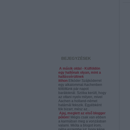
BEJEGYZÉSEK
A másik oldal - Külföldön
egy hallónak olyan, mint a
hallássérültnek
itthon
Elkóder Szájkóderrel
egy alkalommal Aachenben
töltöttünk pár napot
barátoknál. Szóba került, hogy
az ottani nyelv milyen, mivel
Aachen a holland-német
határnál fekszik. Egyébként
tök bizarr, mész az...
Ajaj, meglett az első blogger
pólóm!
Mégis csak van ebben
a karmában meg a vonzásban
valami. Mióta a blogot írom,
néha eszembe jut, hogy kéne