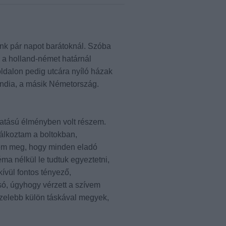
nk pár napot barátoknál. Szóba
n a holland-német határnál
oldalon pedig utcára nyíló házak
andia, a másik Németország.
hatású élményben volt részem.
álkoztam a boltokban,
em meg, hogy minden eladó
ma nélkül le tudtuk egyeztetni,
ívül fontos tényező,
só, úgyhogy vérzett a szívem
özelebb külön táskával megyek,