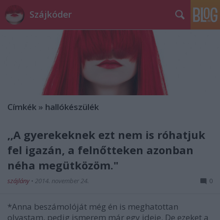
Szájkóder
Címkék
»
hallókészülék
,,A gyerekeknek ezt nem is róhatjuk
fel igazán, a felnőtteken azonban
néha megütközöm."
szájlány
•
2014. november 24.
0
*Anna beszámolóját még én is meghatottan
olvastam, pedig ismerem már egy ideje. De ezeket a