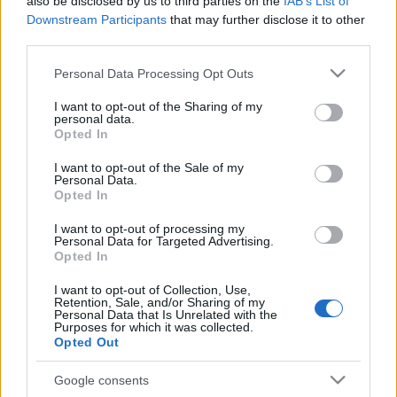
két autó ...
also be disclosed by us to third parties on the
IAB’s List of
Downstream Participants
that may further disclose it to other
third parties.
Nem hallasz? Színlelj!Vagy ne?
Please note that this website/app uses one or more Google
Personal Data Processing Opt Outs
szájlány
•
2014. április 30.
0
services and may gather and store information including but
not limited to your visit or usage behaviour. You may click to
I want to opt-out of the Sharing of my
personal data.
Klassz fordításra leltem
itt
, ami annyira jól van
grant or deny consent to Google and its third-party tags to
Opted In
összerakva, hogy egy az egyben megosztom veletek.
use your data for below specified purposes in below Google
A
Deaf Culture Online
szerkesztője,
...
consent section.
I want to opt-out of the Sale of my
Personal Data.
Opted In
A másik oldal (2. rész)
I want to opt-out of processing my
elkóder
•
2013. november 06.
0
Personal Data for Targeted Advertising.
Opted In
-
Mi ez a zaj?
- kérdi pislogva.
I want to opt-out of Collection, Use,
Retention, Sale, and/or Sharing of my
- Mi? Miről beszélsz? Milyen zaj? - fordulok felé. Ülök
Personal Data that Is Unrelated with the
a laptop előtt, nézek ki a fejemből. Fülelek. Aztán
Purposes for which it was collected.
szép ...
Opted Out
Google consents
A másik oldal (1. rész)