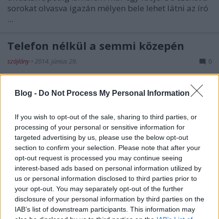
sorokat olvasva igazán mélyen bele lehet látni az író
...
Telefon nélkül a semmi közepén
szájlány
•
2014. június 29.
0
Este kilenc óra volt, és Győr külvárosában
Blog -
Do Not Process My Personal Information
ücsörögtem a betonpadkán egy benzinkútnál.
Éppen Olaszországból jöttem haza, és még mindig
If you wish to opt-out of the sale, sharing to third parties, or
30 ...
processing of your personal or sensitive information for
targeted advertising by us, please use the below opt-out
Fonom a hajam...
section to confirm your selection. Please note that after your
opt-out request is processed you may continue seeing
szájlány
•
2014. május 01.
0
interest-based ads based on personal information utilized by
us or personal information disclosed to third parties prior to
fonom a hajam és azon gondolkodom hogy amikor
your opt-out. You may separately opt-out of the further
befonom és a szálak összeütköznek annak vane
disclosure of your personal information by third parties on the
hangja s ha van akkor mekkora olyan e mint amikor
IAB’s list of downstream participants. This information may