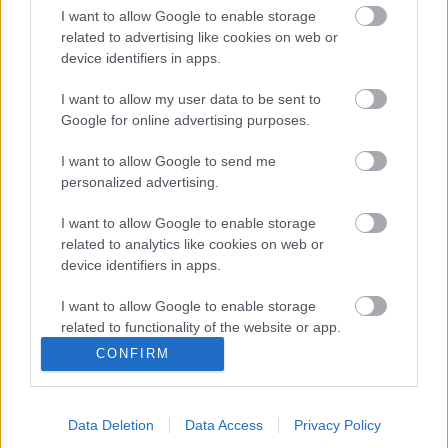
I want to allow Google to enable storage
elkóder
•
2013. november 04.
0
related to advertising like cookies on web or
device identifiers in apps.
Hallássérült.
Benne van. Valami nem oké a hallással, merthogy
I want to allow my user data to be sent to
Google for online advertising purposes.
megsérült. Én is az vagyok és mégse. Hadd menjek
bele egy feleslegesen hosszú és ...
I want to allow Google to send me
personalized advertising.
kint és bent
I want to allow Google to enable storage
related to analytics like cookies on web or
szájlány
•
2013. augusztus 18.
0
device identifiers in apps.
(tapasztalatok gépcsere után)
I want to allow Google to enable storage
Valami annyira furcsa volt. Több zaj, kevesebb zaj.
related to functionality of the website or app.
Több zaj, kevesebb zaj.
CONFIRM
I want to allow Google to enable storage
Álltam a patikában, és nem értettem, ...
related to personalization.
Data Deletion
Data Access
Privacy Policy
I want to allow Google to enable storage
az új gép