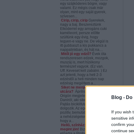
egy szájkóderes bögre, vagy
valami. Ez mégis csak már
olyan, mint egy saját gyerek,
szívesen...
Cirip, cirip, cirip
Gyerekek,
nagy a baj. Beszereztünk
Elkóderrel egy arrogáns cuki
kaméleont, persze előtte
szültünk egy évig, hogy
legyen-e vagy ne. De végül is
itt gubbaszt a kis pukkancs a
nappalinkban, és hát na....
Mitől jó egy edző?
Évek óta
rendszeresen edzek, mozgok,
muszáj is, mert hízékony
természet vagyok. (Ez van.
Uff. Keveset kell zabálni. ) Ez
azt jelenti, hogy a heti 2-3
edzéstől a heti minden nap
edzésig megéltem a...
Siket ne menjen bringával
utcára?
Áprílis elején az
Origón megjelent egy cikk
Blog -
Do 
Daniról, aki siketként a Hajtás
Pajtás biciklifutáraként
dolgozik. Az egész cikk tök
If you wish 
pozitív, bemutatja a tényeket,
a nehézségeket, rámutat arra,
sensitive in
hogy a...
confirm you
Helló, színház: az Utolsó
megint jön!
Bizony ám, ismét
continue se
előadja a Proton Színház az