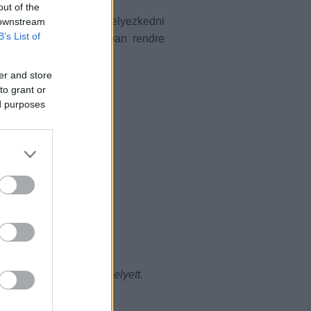
out of the
r régóta szeretne elhelyezkedni
 downstream
B’s List of
z állásinterjúkon azonban rendre
er and store
to grant or
ed purposes
ra jelentkezem.
bléma?
gy hallássérült hölgy helyett.
ivel.