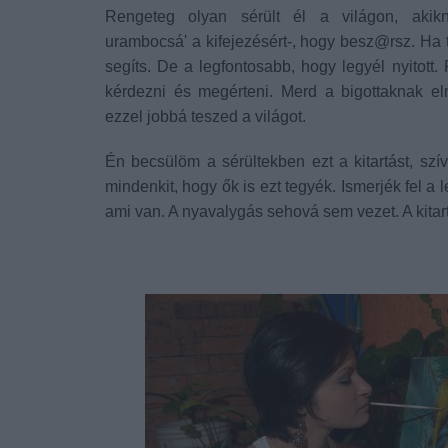
Rengeteg olyan sérült él a világon, akik
urambocsá' a kifejezésért-, hogy besz@rsz. Ha t
segíts. De a legfontosabb, hogy legyél nyitott. F
kérdezni és megérteni. Merd a bigottaknak e
ezzel jobbá teszed a világot.
Én becsülöm a sérültekben ezt a kitartást, szív
mindenkit, hogy ők is ezt tegyék. Ismerjék fel a 
ami van. A nyavalygás sehová sem vezet. A kitar