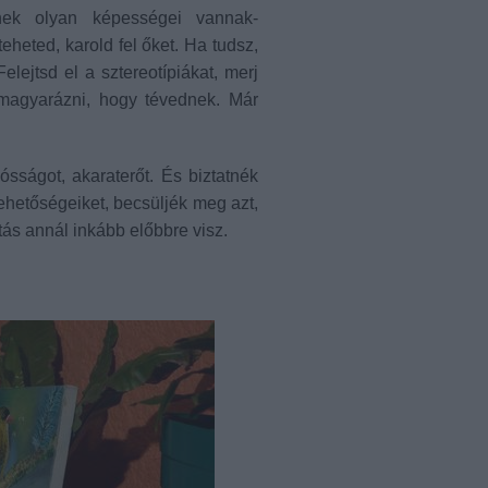
nek olyan képességei vannak-
eheted, karold fel őket. Ha tudsz,
elejtsd el a sztereotípiákat, merj
lmagyarázni, hogy tévednek. Már
ósságot, akaraterőt. És biztatnék
lehetőségeiket, becsüljék meg azt,
tás annál inkább előbbre visz.