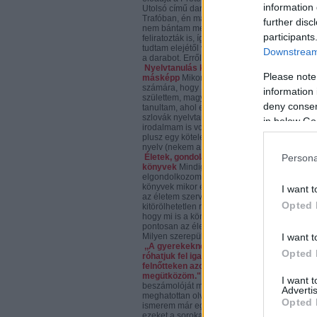
information 
Utolsó című darabot a
Trafóban, én már voltam rajta,
further disc
nem bántam meg, főleg, mert
participants
feliratozták is, így végre
tudtam elejétől végéig követni
Downstream 
a darabot. Erről...
Nyelvtanulás kicsit
Please note
másképp
Mikor kiderül mások
számára, hogy Szlovákiában
information 
születtem, magyar iskolában
deny consent
tanultam, ahol emellett
szlovák nyelvtanom és
in below Go
irodalmam is volt napi szinten,
plusz egy kötelező idegen
nyelv (nekem a...
Persona
Életek, gondolatok,
könyvek
Mindig
elgondolkozom azon, hogy a
könyvek mikor és miért lettek
I want t
az életem szerves,
Opted 
kitörölhetetlen részei. Meg
hogy mi is a könyvek szerepe
pontosan az életemben.
I want t
Milyen szerepük lehet egy...
,,A gyerekeknek ezt nem is
Opted 
róhatjuk fel igazán, a
felnőtteken azonban néha
megütközöm."
*Anna
I want 
beszámolóját még én is
Advertis
meghatottan olvastam, pedig
Opted 
ismerem már egy ideje. De
ezeket a sorokat olvasva