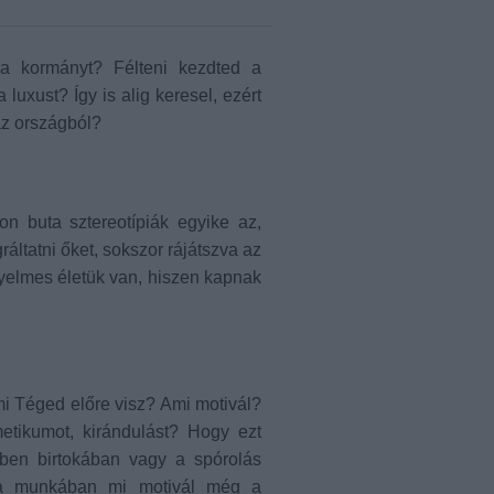
d a kormányt? Félteni kezdted a
luxust? Így is alig keresel, ezért
az országból?
on buta sztereotípiák egyike az,
ráltatni őket, sokszor rájátszva az
nyelmes életük van, hiszen kapnak
mi Téged előre visz? Ami motivál?
metikumot, kirándulást? Hogy ezt
iben birtokában vagy a spórolás
a munkában mi motivál még a