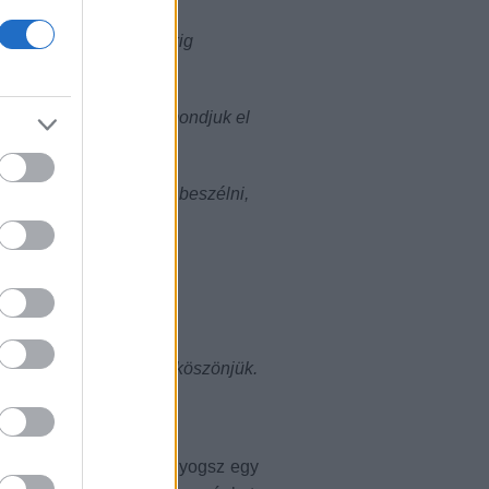
ányként dolgozott, évekig
álni sem tud, hogyan mondjuk el
embefordulva kell hozzá beszélni,
, nem veszi észre. Nem, köszönjük.
? Úgy értem, nem nyavalyogsz egy