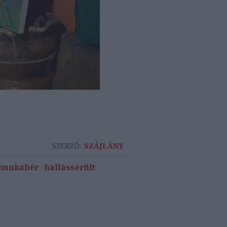
SZERZŐ:
SZÁJLÁNY
munkabér
hallássérült