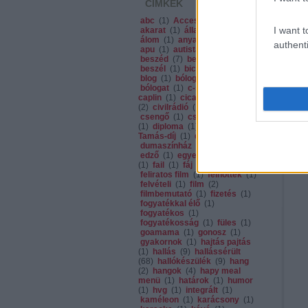
CÍMKÉK
abc
(
1
)
Acces Glasses
(
1
)
I want t
akarat
(
1
)
államvizsga
(
1
)
álom
(
1
)
anya
(
1
)
apa
(
1
)
authenti
apu
(
1
)
autista
(
1
)
autó
(
2
)
beszéd
(
7
)
beszédhiba
(
1
)
beszél
(
1
)
bicikli
(
1
)
bízz
(
1
)
blog
(
1
)
bólogass
(
1
)
bólogat
(
1
)
c-sz
(
1
)
charlie
caplin
(
1
)
cica
(
1
)
cinizmus
(
2
)
civilrádió
(
1
)
csend
(
1
)
csengő
(
1
)
csoda
(
2
)
csoki
(
1
)
diploma
(
1
)
Dr. Szegő
Tamás-díj
(
1
)
dráma
(
1
)
dumaszínház
(
1
)
edzés
(
1
)
edző
(
1
)
egyedül
(
1
)
éhbér
(
1
)
fail
(
1
)
fáj
(
1
)
felirat
(
1
)
feliratos film
(
1
)
felnőttek
(
1
)
felvételi
(
1
)
film
(
2
)
filmbemutató
(
1
)
fizetés
(
1
)
fogyatékkal élő
(
1
)
fogyatékos
(
1
)
fogyatékosság
(
1
)
füles
(
1
)
goamama
(
1
)
gonosz
(
1
)
gyakornok
(
1
)
hajtás pajtás
(
1
)
hallás
(
9
)
hallássérült
(
68
)
hallókészülék
(
9
)
hang
(
2
)
hangok
(
4
)
hapy meal
menü
(
1
)
határok
(
1
)
humor
(
1
)
hvg
(
1
)
integrált
(
1
)
kaméleon
(
1
)
karácsony
(
1
)