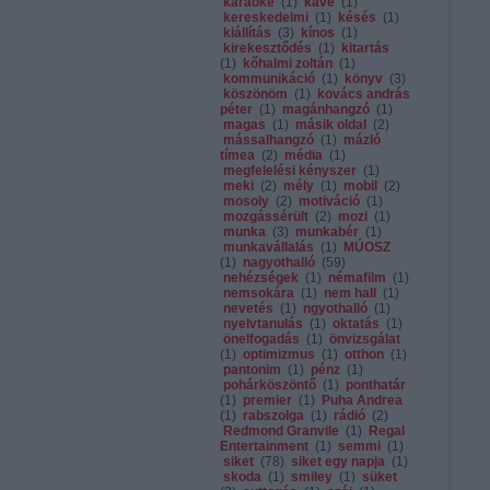
karaoke
(
1
)
kávé
(
1
)
kereskedelmi
(
1
)
késés
(
1
)
kiállítás
(
3
)
kínos
(
1
)
kirekesztődés
(
1
)
kitartás
(
1
)
kőhalmi zoltán
(
1
)
kommunikáció
(
1
)
könyv
(
3
)
köszönöm
(
1
)
kovács andrás
péter
(
1
)
magánhangzó
(
1
)
magas
(
1
)
másik oldal
(
2
)
mássalhangzó
(
1
)
mázló
tímea
(
2
)
média
(
1
)
megfelelési kényszer
(
1
)
meki
(
2
)
mély
(
1
)
mobil
(
2
)
mosoly
(
2
)
motiváció
(
1
)
mozgássérült
(
2
)
mozi
(
1
)
munka
(
3
)
munkabér
(
1
)
munkavállalás
(
1
)
MÚOSZ
(
1
)
nagyothalló
(
59
)
nehézségek
(
1
)
némafilm
(
1
)
nemsokára
(
1
)
nem hall
(
1
)
nevetés
(
1
)
ngyothalló
(
1
)
nyelvtanulás
(
1
)
oktatás
(
1
)
önelfogadás
(
1
)
önvizsgálat
(
1
)
optimizmus
(
1
)
otthon
(
1
)
pantonim
(
1
)
pénz
(
1
)
pohárköszöntő
(
1
)
ponthatár
(
1
)
premier
(
1
)
Puha Andrea
(
1
)
rabszolga
(
1
)
rádió
(
2
)
Redmond Granvile
(
1
)
Regal
Entertainment
(
1
)
semmi
(
1
)
siket
(
78
)
siket egy napja
(
1
)
skoda
(
1
)
smiley
(
1
)
süket