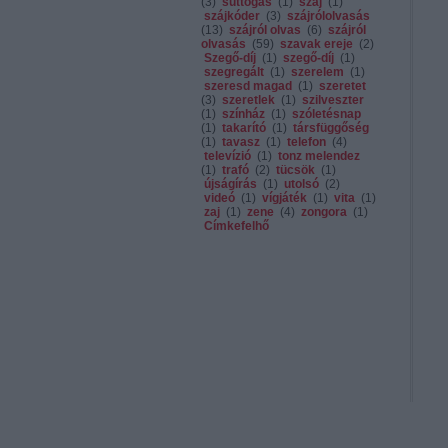
(
3
)
suttogás
(
1
)
száj
(
1
)
szájkóder
(
3
)
szájrólolvasás
(
13
)
szájról olvas
(
6
)
szájról
olvasás
(
59
)
szavak ereje
(
2
)
Szegő-díj
(
1
)
szegő-díj
(
1
)
szegregált
(
1
)
szerelem
(
1
)
szeresd magad
(
1
)
szeretet
(
3
)
szeretlek
(
1
)
szilveszter
(
1
)
színház
(
1
)
szóletésnap
(
1
)
takarító
(
1
)
társfüggőség
(
1
)
tavasz
(
1
)
telefon
(
4
)
televízió
(
1
)
tonz melendez
(
1
)
trafó
(
2
)
tücsök
(
1
)
újságírás
(
1
)
utolsó
(
2
)
videó
(
1
)
vígjáték
(
1
)
vita
(
1
)
zaj
(
1
)
zene
(
4
)
zongora
(
1
)
Címkefelhő