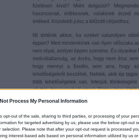
fizetésen kívül? Miért dolgozol? Megmond
hasznosnak, értékesnek, valakinek érzed m
értéked. Közelebb jutsz a kitűzött céljaidhoz.
Mi történik akkor, ha ezeket valamilyen okb
éppen? Mert mindenkinek van ilyen időszaka az
nem olyat, amilyet éppen szeretne. És olyankor 
motiválatlanság, az érzés, hogy nem érsz semm
hogy mennyi a fizetés, sem arra, hogy a
lehetőségekről beszélek. Nektek, akik ép tagja
több lehetőségetek van. Interjúk tömkelegére
eljuttok, hogy meghallgatnak. Biztos, hogy élte
Not Process My Personal Information
Egy fogyatékkal élő ember ugyanúgy szeretne
némi támogatást-ami azért, tegyük hozzá, nem b
to opt-out of the sale, sharing to third parties, or processing of your per
szeretné hasznosnak, teljes értékű embernek
formation for targeted advertising by us, please use the below opt-out s
elvégeznek valamilyen szakmát, főiskolát, és 
r selection. Please note that after your opt-out request is processed y
kapnak, hogy a fal adja vissza a másikat.
eing interest-based ads based on personal information utilized by us or