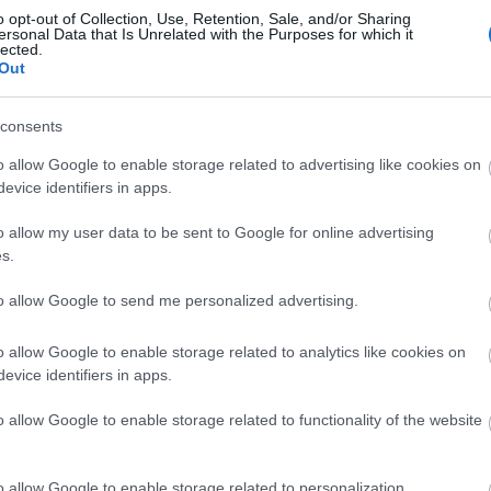
o opt-out of Collection, Use, Retention, Sale, and/or Sharing
ersonal Data that Is Unrelated with the Purposes for which it
- A hölgynek nagy gyakorlata van, sokáig szobal
lected.
Out
takarított irodákat.
- Hát, nem hiszem, hogy ez működne. Ha telefon
consents
neki, hogy mit kell csinálni?
o allow Google to enable storage related to advertising like cookies on
evice identifiers in apps.
- Ért mindent, nagyon jól olvas szájról. Csak sz
és egy kicsit lassabban.
o allow my user data to be sent to Google for online advertising
s.
- Én értem, de ez veszélyes.
to allow Google to send me personalized advertising.
- Miért?
o allow Google to enable storage related to analytics like cookies on
- Nem hallja a porszívót. Vagy ha leesik valami
evice identifiers in apps.
o allow Google to enable storage related to functionality of the website
Biztos, hogy aggódnod kellene a fizetésedért
o allow Google to enable storage related to personalization.