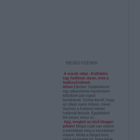
BEJEGYZÉSEK
A másik oldal - Külföldön
egy hallónak olyan, mint a
hallássérültnek
itthon
Elkóder Szájkóderrel
egy alkalommal Aachenben
töltöttünk pár napot
barátoknál. Szóba került, hogy
az ottani nyelv milyen, mivel
Aachen a holland-német
határnál fekszik. Egyébként
tök bizarr, mész az...
Ajaj, meglett az első blogger
pólóm!
Mégis csak van ebben
a karmában meg a vonzásban
valami. Mióta a blogot írom,
néha eszembe jut, hogy kéne