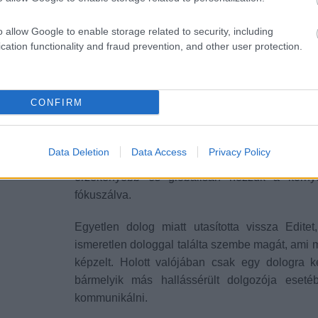
kicsit többet a kelleténél? Edit, és közülünk m
megrántjuk a vállunkat, és lépünk tovább.
o allow Google to enable storage related to security, including
személyesen. A sérült emberek sokkal kitartób
cation functionality and fraud prevention, and other user protection.
munkáltatókhoz, mivel a kicsit is megbecsülik. P
lenne bennük ambíció is.
CONFIRM
A fenti munkáltató fájdalmasan bigott szeml
kicsit tájékozottabb lenne, tudná, hogy a po
hallom, mégis tudok porszívózni, nem koszosod
Data Deletion
Data Access
Privacy Policy
észrevesszük, ha valami leesik. Egyrészt ére
érzékenyebb és globálisan nézzük a körny
fókuszálva.
Egyetlen dolog miatt utasította vissza Edite
ismeretlen dologgal találta szembe magát, ami 
képzelt. Holott valójában csak egy dologra ke
bármelyik más hallássérült dolgozója eseté
kommunikálni.