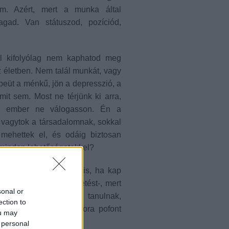
om. Azért, mert a munka által
agad. Van státuszod, pozíciód,
ól kifolyólag nem kaphatod meg
 életben. Nem talál munkát, vagy
beüt a ménkű, jön a depresszió, a
it sem. Most ne térjünk ki arra,
z ember ne válogasson. Én a
i vagytok a társadalomnak, sokkal
 mehettek el, és odáig biztosan
k minden lehetőségetekkel?
 dolgozni, még akkor is, ha kap
iztosít túl jó megélhetést-, mert
sonal or
 érezni magát. Sokan tanulnak,
ection to
az állásinterjúkon akkora pofont
ou may
 personal