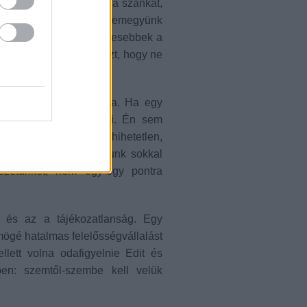
ég sokan összeszorítjuk a szánkat,
 Újra tárcsáztatunk, bemegyünk
bak, precízebbek, hűségesebbek a
ersze, ez nem jelenti azt, hogy ne
életmóddal van megáldva. Ha egy
rszívót nem kell hallani. Én sem
om meg. És bármilyen hihetetlen,
zzük, másrészt a látásunk sokkal
ezetünket, nem egy-egy pontra
t, és az a tájékozatlanság. Egy
mögé hatalmas felelősségvállalást
llett volna odafigyelnie Edit és
ben: szemtől-szembe kell velük