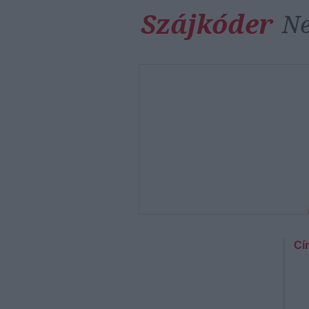
Szájkóder
Ne
Cí