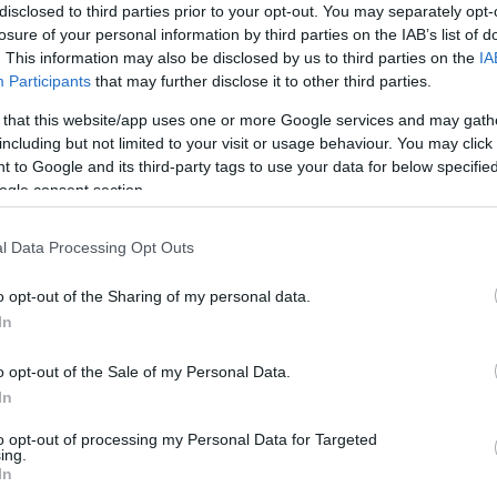
disclosed to third parties prior to your opt-out. You may separately opt-
Mondok egy
példát
. A hallássérült Edit má
losure of your personal information by third parties on the IAB’s list of
. This information may also be disclosed by us to third parties on the
IA
valahol. Takarítóként is szívesen dolgozna. A
Participants
that may further disclose it to other third parties.
elbukik. Csak azért, mert nem tud telefonálni.
 that this website/app uses one or more Google services and may gath
including but not limited to your visit or usage behaviour. You may click 
 to Google and its third-party tags to use your data for below specifi
- Halló, tessék, itt a *** Szálloda.
ogle consent section.
- Jó napot kívánok, a meghirdetett takarítói állás
l Data Processing Opt Outs
- Igen. Éjszakai mûszakról lenne szó. Nem pro
o opt-out of the Sharing of my personal data.
In
- Nem, szóba jöhet.
o opt-out of the Sale of my Personal Data.
- Akkor jó. Mikor tudna bejönni?
In
- Nem rólam lenne szó, tolmácsként telefonálok e
to opt-out of processing my Personal Data for Targeted
ing.
In
- Nem tudom... Hát mi nem foglalkoztatunk ilyesm