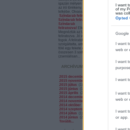
igazán mélyen bele lehet látni
I want t
az író törékeny, ám mégis erős
of my P
lelkébe. Olvassátok,...
was col
Színdarab feliratozva.
Opted 
Színdarab feliratozva?
Színdarab
feliratozva!
Elkóder:
Megnéztük az Utolsót,
Google 
feliratozva. Jó volt. Spoilerezni
fogok. A feliratot egy projektor
I want t
szolgáltatta, ami a színpad
fölé egy fekete csíkra vetített,
web or d
összesen 3 sorban
(zseniálisan...
I want t
ARCHÍVUM
purpose
2015 december
(
1
)
I want 
2015 november
(
1
)
2015 július
(
1
)
2015 június
(
1
)
2015 április
(
2
)
I want t
2014 december
(
2
)
web or d
2014 november
(
2
)
2014 október
(
7
)
2014 szeptember
(
5
)
I want t
2014 július
(
1
)
or app.
2014 június
(
2
)
Tovább
...
I want t